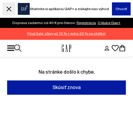
Stiahnite si aplikáciu GAP+ a získajte viac výhod
Otvoriť
Doprava zadarmo od 40 € pre členov
Registrácia
O klube Gap+
Final Sale: zľavy až 70 % + extra 20 % na všetko!
Na stránke došlo k chybe.
Skúsiť znova