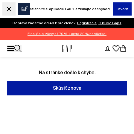
Stiahnite si aplikáciu GAP+ a získajte viac výhod
Otvoriť
Doprava zadarmo od 40 € pre členov
Registrácia
O klube Gap+
Final Sale: zľavy až 70 % + extra 20 % na všetko!
Na stránke došlo k chybe.
Skúsiť znova