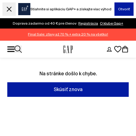
Stiahnite si aplikáciu GAP+ a získajte viac výhod
Otvoriť
Doprava zadarmo od 40 € pre členov
Registrácia
O klube Gap+
Final Sale: zľavy až 70 % + extra 20 % na všetko!
Na stránke došlo k chybe.
Skúsiť znova